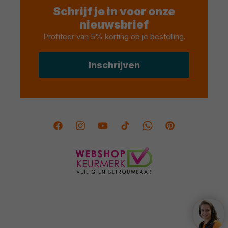
Schrijf je in voor onze
nieuwsbrief
Profiteer van 5% korting op je bestelling
.
Inschrijven
Facebook
Instagram
YouTube
TikTok
Twitter
Pinterest