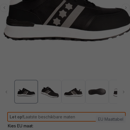
Media
1
openen
in
modaal
Let op!
Laatste beschikbare maten
EU Maattabel
Kies EU maat: