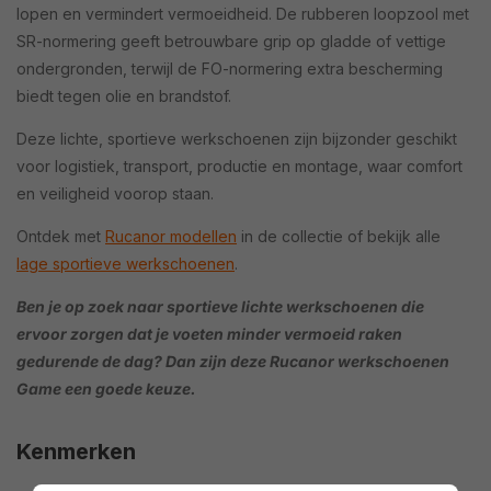
lopen en vermindert vermoeidheid. De rubberen loopzool met
SR-normering geeft betrouwbare grip op gladde of vettige
ondergronden, terwijl de FO-normering extra bescherming
biedt tegen olie en brandstof.
Deze lichte, sportieve werkschoenen zijn bijzonder geschikt
voor logistiek, transport, productie en montage, waar comfort
en veiligheid voorop staan.
Ontdek met
Rucanor modellen
in de collectie of bekijk alle
lage sportieve werkschoenen
.
Ben je op zoek naar sportieve lichte werkschoenen die
ervoor zorgen dat je voeten minder vermoeid raken
gedurende de dag? Dan zijn deze Rucanor werkschoenen
Game een goede keuze.
Kenmerken