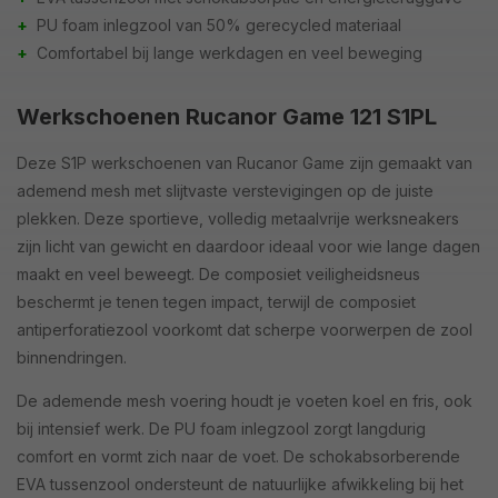
+
PU foam inlegzool van 50% gerecycled materiaal
+
Comfortabel bij lange werkdagen en veel beweging
Werkschoenen Rucanor Game 121 S1PL
Deze S1P werkschoenen van Rucanor Game zijn gemaakt van
ademend mesh met slijtvaste verstevigingen op de juiste
plekken. Deze sportieve, volledig metaalvrije werksneakers
zijn licht van gewicht en daardoor ideaal voor wie lange dagen
maakt en veel beweegt. De composiet veiligheidsneus
beschermt je tenen tegen impact, terwijl de composiet
antiperforatiezool voorkomt dat scherpe voorwerpen de zool
binnendringen.
De ademende mesh voering houdt je voeten koel en fris, ook
bij intensief werk. De PU foam inlegzool zorgt langdurig
comfort en vormt zich naar de voet. De schokabsorberende
EVA tussenzool ondersteunt de natuurlijke afwikkeling bij het