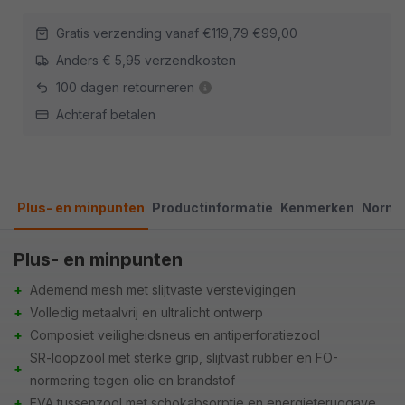
Gratis verzending vanaf
€119,79
€99,00
Anders € 5,95 verzendkosten
100 dagen retourneren
Achteraf betalen
Plus- en minpunten
Productinformatie
Kenmerken
Norme
Plus- en minpunten
+
Ademend mesh met slijtvaste verstevigingen
+
Volledig metaalvrij en ultralicht ontwerp
+
Composiet veiligheidsneus en antiperforatiezool
SR-loopzool met sterke grip, slijtvast rubber en FO-
+
normering tegen olie en brandstof
+
EVA tussenzool met schokabsorptie en energieteruggave