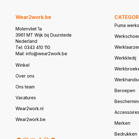
Wear2work.be
CATEGOR
Puma werk
Molenvliet 1a
3961 MT Wijk bij Duurstede
Werkschoe
Nederland
Werklaarze
Tel: 0343 410 110
Mail: info@wear2work.be
Werkkledij
Winkel
Werkbroek
Over ons
Werkhands
Ons team
Beroepen
Vacatures
Beschermin
Wear2work.nl
Accessoire
Wear2work.be
Merken
Bedrukken