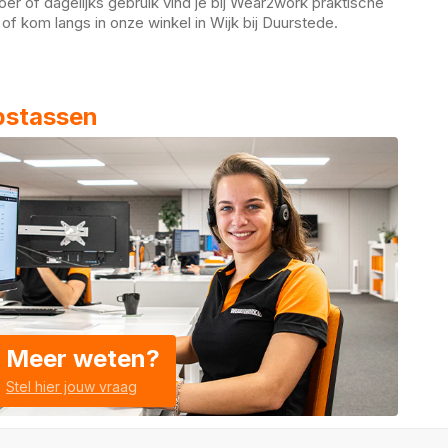
er of dagelijks gebruik vind je bij Wear2work praktische
of kom langs in onze winkel in Wijk bij Duurstede.
pstassen
Meer weten?
Stel hier jouw vraag