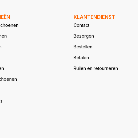
Een gereedschapstas is flexibeler en lichter, terwijl een
gereedschapskoffer vaak steviger is en meer bescherming
biedt voor kwetsbaar gereedschap.
IEËN
KLANTENDIENST
schoenen
Contact
nen
Bezorgen
n
Bestellen
Betalen
en
Ruilen en retourneren
choenen
g
s