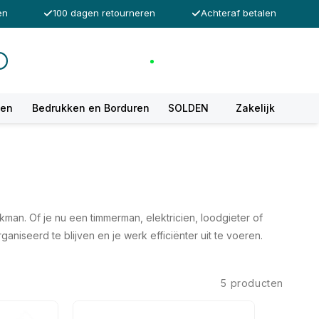
en
100 dagen retourneren
Achteraf betalen
Inloggen
Winkelwagen
Klantendienst
Incl. btw
ken
Bedrukken en Borduren
SOLDEN
Zakelijk
an. Of je nu een timmerman, elektricien, loodgieter of
iseerd te blijven en je werk efficiënter uit te voeren.
5 producten