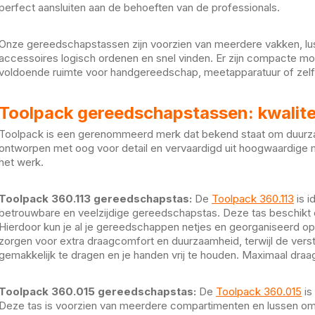
perfect aansluiten aan de behoeften van de professionals.
Onze gereedschapstassen zijn voorzien van meerdere vakken, l
accessoires logisch ordenen en snel vinden. Er zijn compacte mod
voldoende ruimte voor handgereedschap, meetapparatuur of zelfs
Toolpack gereedschapstassen: kwaliteit
Toolpack is een gerenommeerd merk dat bekend staat om duurza
ontworpen met oog voor detail en vervaardigd uit hoogwaardige ma
het werk.
Toolpack 360.113 gereedschapstas:
De
Toolpack 360.113
is i
betrouwbare en veelzijdige gereedschapstas. Deze tas beschikt 
Hierdoor kun je al je gereedschappen netjes en georganiseerd o
zorgen voor extra draagcomfort en duurzaamheid, terwijl de vers
gemakkelijk te dragen en je handen vrij te houden. Maximaal draag
Toolpack 360.015 gereedschapstas:
De
Toolpack 360.015
is
Deze tas is voorzien van meerdere compartimenten en lussen om