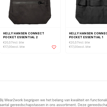
HELLY HANSEN CONNECT
HELLY HANSEN CONNE
POCKET ESSENTIAL 2
POCKET ESSENTIAL 1
€20,57
incl. btw
€20,57
incl. btw
Normale
Normale
€17,00
excl. btw
€17,00
excl. btw
prijs
prijs
Bij Wear2work begrijpen we het belang van kwaliteit en function
aantal gereedschapstassen in ons assortiment. Deze gereedscha