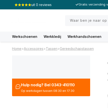
Meteen
Gratis verzending 
uit 0 reviews
naar de
content
Waar ben je naar op
Werkschoenen
Werkkledij
Werkhandschoenen
Home
>
Accessoires
>
Tassen
>
Gereedschapstassen
Hulp nodig? Bel 0343-410110
Op werkdagen tussen 08:30 en 17:30