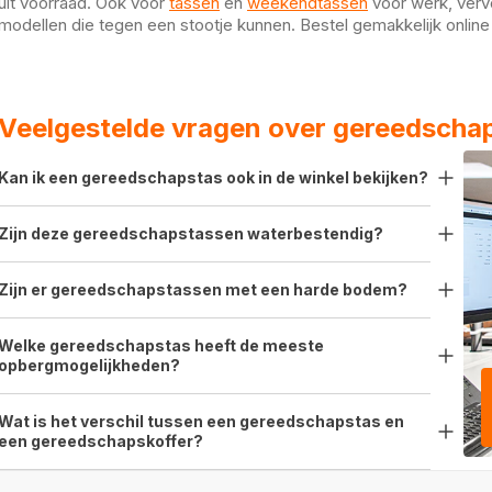
uit voorraad. Ook voor
tassen
en
weekendtassen
voor werk, vervo
modellen die tegen een stootje kunnen. Bestel gemakkelijk online 
Veelgestelde vragen over gereedscha
Kan ik een gereedschapstas ook in de winkel bekijken?
Zijn deze gereedschapstassen waterbestendig?
Ja, je bent welkom in onze winkel in Wijk bij Duurstede om
de gereedschapstassen te bekijken en te testen.
Zijn er gereedschapstassen met een harde bodem?
De meeste gereedschapstassen in ons assortiment zijn
gemaakt van stevige materialen die spatwaterbestendig zijn,
maar ze zijn niet volledig waterdicht.
Welke gereedschapstas heeft de meeste
Ja, de Toolpack 360.113 heeft een versterkte bodem, wat
opbergmogelijkheden?
extra stabiliteit en duurzaamheid biedt.
Wat is het verschil tussen een gereedschapstas en
De Toolpack 360.015 heeft meerdere compartimenten en
een gereedschapskoffer?
lussen, waardoor je gereedschap goed geordend blijft.