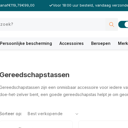
vanaf
€119,79
€99,00
Voor 18:00 uur besteld, vandaag verzond
 zoek?
Persoonlijke bescherming
Accessoires
Beroepen
Mer
C
Gereedschapstassen
o
Gereedschapstassen zijn een onmisbaar accessoire voor iedere vakm
l
doe-het-zelver bent, een goede gereedschapstas helpt je om georgan
l
e
Sorteer op:
c
t