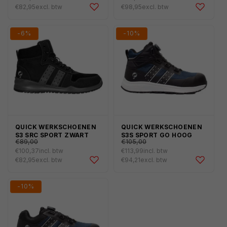
€82,95
excl. btw
€98,95
excl. btw
prijs
-6%
-10%
QUICK WERKSCHOENEN
QUICK WERKSCHOENEN
€107,69
€127,05
Normale
Normale
S3 SRC SPORT ZWART
S3S SPORT GO HOOG
€89,00
€105,00
prijs
prijs
€100,37
incl. btw
€113,99
incl. btw
Aanbiedingsprijs
Aanbiedingsprijs
€82,95
excl. btw
€94,21
excl. btw
-10%