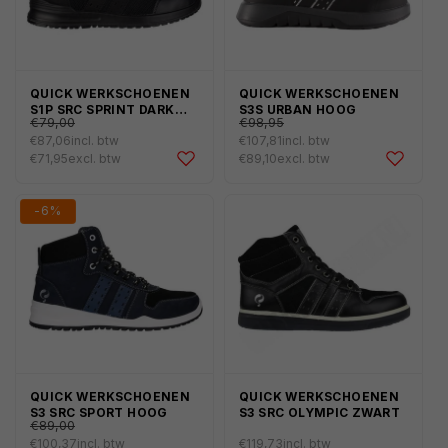
QUICK WERKSCHOENEN
QUICK WERKSCHOENEN
€95,59
€119,73
Normale
Normale
S1P SRC SPRINT DARK
S3S URBAN HOOG
€79,00
€98,95
HOOG
prijs
prijs
€87,06
incl. btw
€107,81
incl. btw
Aanbiedingsprijs
Aanbiedingsprijs
€71,95
excl. btw
€89,10
excl. btw
-6%
QUICK WERKSCHOENEN
QUICK WERKSCHOENEN
€107,69
Normale
S3 SRC SPORT HOOG
S3 SRC OLYMPIC ZWART
€89,00
prijs
€100,37
incl. btw
€119,73
incl. btw
Aanbiedingsprijs
Normale