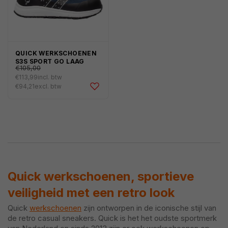
QUICK WERKSCHOENEN
€127,05
Normale
S3S SPORT GO LAAG
€105,00
prijs
€113,99
incl. btw
Aanbiedingsprijs
€94,21
excl. btw
Quick werkschoenen, sportieve
veiligheid met een retro look
Quick
werkschoenen
zijn ontworpen in de iconische stijl van
de retro casual sneakers. Quick is het het oudste sportmerk