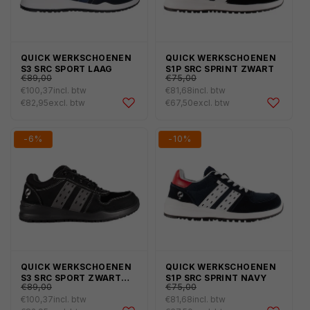
QUICK WERKSCHOENEN
QUICK WERKSCHOENEN
€107,69
€90,75
Normale
Normale
S3 SRC SPORT LAAG
S1P SRC SPRINT ZWART
€89,00
€75,00
prijs
prijs
€100,37
incl. btw
€81,68
incl. btw
Aanbiedingsprijs
Aanbiedingsprijs
€82,95
excl. btw
€67,50
excl. btw
-6%
-10%
QUICK WERKSCHOENEN
QUICK WERKSCHOENEN
€107,69
€90,75
Normale
Normale
S3 SRC SPORT ZWART
S1P SRC SPRINT NAVY
€89,00
€75,00
LAAG
prijs
prijs
€100,37
incl. btw
€81,68
incl. btw
Aanbiedingsprijs
Aanbiedingsprijs