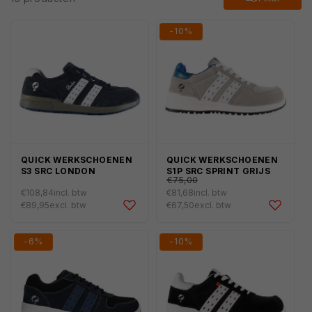
-10%
QUICK WERKSCHOENEN
QUICK WERKSCHOENEN
€90,75
Normale
S3 SRC LONDON
S1P SRC SPRINT GRIJS
€75,00
prijs
€108,84
incl. btw
€81,68
incl. btw
Normale
Aanbiedingsprijs
€89,95
excl. btw
€67,50
excl. btw
prijs
-6%
-10%