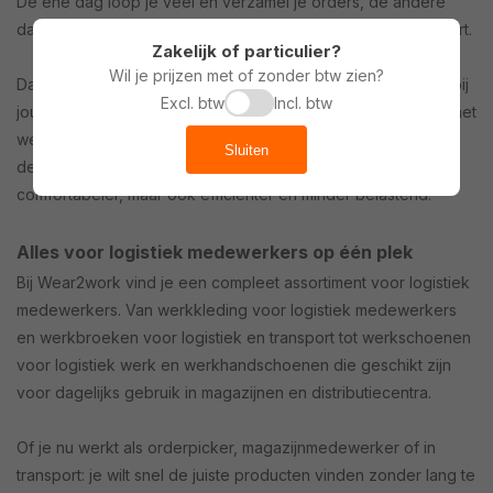
De ene dag loop je veel en verzamel je orders, de andere
dag ben je meer bezig met laden en lossen of intern transport.
Zakelijk of particulier?
Wil je prijzen met of zonder btw zien?
Daarom is het belangrijk om werkkleding te kiezen die past bij
Excl. btw
Incl. btw
jouw werkdag. Door te kijken naar wat je nodig hebt tijdens het
werk, voorkom je dat kleding in de weg zit of niet aansluit op
Sluiten
de omstandigheden. Dat maakt je werk niet alleen
comfortabeler, maar ook efficiënter en minder belastend.
Alles voor logistiek medewerkers op één plek
Bij Wear2work vind je een compleet assortiment voor logistiek
medewerkers. Van werkkleding voor logistiek medewerkers
en werkbroeken voor logistiek en transport tot werkschoenen
voor logistiek werk en werkhandschoenen die geschikt zijn
voor dagelijks gebruik in magazijnen en distributiecentra.
Of je nu werkt als orderpicker, magazijnmedewerker of in
transport: je wilt snel de juiste producten vinden zonder lang te