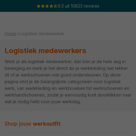
Meteen
9.3 uit 10823 reviews
naar de
content
Winkelwage
Waar ben je naar op zoek?
Home
>
Logistiek medewerker
Logistiek medewerkers
Werk je als logistiek medewerker, dan ben je de hele dag in
beweging en merk je het direct als je werkkleding niet lekker
zit of je werkschoenen niet goed ondersteunen. Op deze
pagina vind je de belangrijkste categorieën voor logistiek
werk, van werkkleding en werkbroeken tot werkschoenen en
werkhandschoenen, zodat je eenvoudig kunt doorklikken naar
wat je nodig hebt voor jouw werkdag.
Shop jouw
werkoutfit