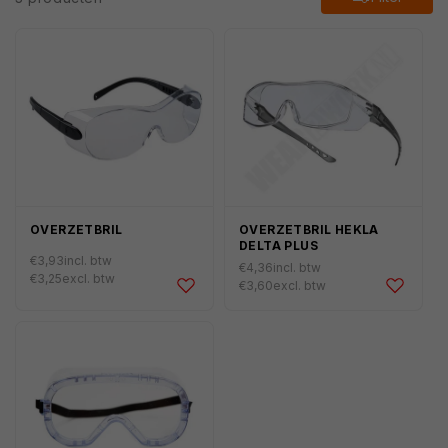
OVERZETBRIL
OVERZETBRIL HEKLA
DELTA PLUS
€3,93
incl. btw
Normale
€4,36
incl. btw
Normale
€3,25
excl. btw
prijs
€3,60
excl. btw
prijs