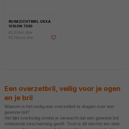
RUIMZICHTBRIL OXXA
VISION 7330
€3,33
incl. btw
Normale
€2,75
excl. btw
prijs
Een overzetbril, veilig voor je ogen
en je bril
Waarom is het nodig een overzetbril te dragen over een
gewone bril?
Het lijkt overbodig omdat je verwacht dat een gewone bril
voldoende bescherming geeft. Toch is dit slechts ten dele