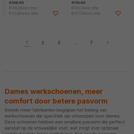
€136,50
€119,50
DAVINA
JANE
prijs
prijs
€148,65
incl. btw
€130,14
incl. btw
Aanbiedingsprijs
Aanbiedingsprijs
€122,85
excl. btw
€107,55
excl. btw
1
2
3
…
7
Dames werkschoenen, meer
comfort door betere pasvorm
Steeds meer fabrikanten begrijpen het belang van
werkschoenen die specifiek zijn ontworpen voor dames.
Deze schoenen hebben een smallere pasvorm die perfect
aansluit op de vrouwelijke voet, wat zorgt voor optimaal
comfort tijdens lange werkdagen. Een goede pasvorm