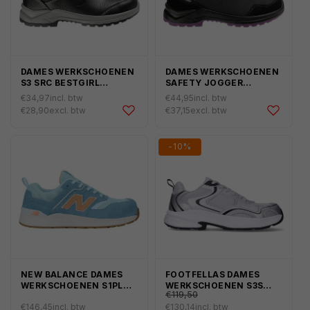
DAMES WERKSCHOENEN
DAMES WERKSCHOENEN
S3 SRC BESTGIRL
SAFETY JOGGER
SAFETY JOGGER LAAG
ORGANIC S1P LAAG
€34,97
incl. btw
€44,95
incl. btw
Normale
Normale
€28,90
excl. btw
€37,15
excl. btw
prijs
prijs
-10%
NEW BALANCE DAMES
FOOTFELLAS DAMES
€144,60
Normale
WERKSCHOENEN S1PL
WERKSCHOENEN S3S
€119,50
ELITE LITE
MAYA ZILVER
prijs
€146,45
incl. btw
€130,14
incl. btw
Normale
Aanbiedingsprijs