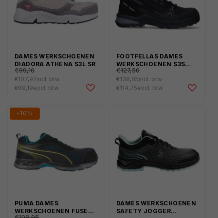
DAMES WERKSCHOENEN
FOOTFELLAS DAMES
€119,91
€154,28
Normale
Normale
DIADORA ATHENA S3L SR
WERKSCHOENEN S3S
€99,10
€127,50
JOANNE
prijs
prijs
€107,92
incl. btw
€138,85
incl. btw
Aanbiedingsprijs
Aanbiedingsprijs
€89,19
excl. btw
€114,75
excl. btw
-10%
PUMA DAMES
DAMES WERKSCHOENEN
€131,83
Normale
WERKSCHOENEN FUSE
SAFETY JOGGER
€108,95