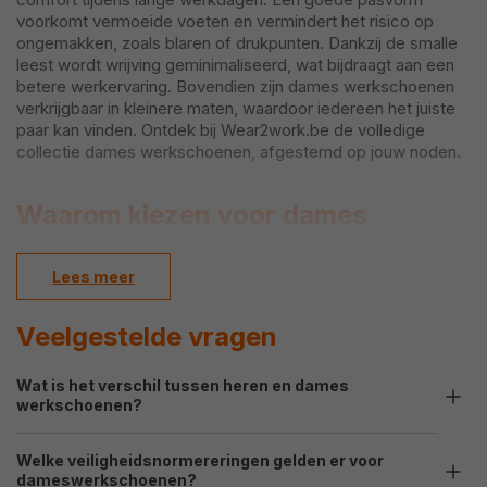
voorkomt vermoeide voeten en vermindert het risico op
ongemakken, zoals blaren of drukpunten. Dankzij de smalle
leest wordt wrijving geminimaliseerd, wat bijdraagt aan een
betere werkervaring. Bovendien zijn dames werkschoenen
verkrijgbaar in kleinere maten, waardoor iedereen het juiste
paar kan vinden. Ontdek bij Wear2work.be de volledige
collectie dames werkschoenen, afgestemd op jouw noden.
Waarom kiezen voor dames
werkschoenen?
Lees meer
Het dragen van werkschoenen die specifiek ontworpen zijn
voor dames biedt talloze voordelen:
Veelgestelde vragen
Betere pasvorm:
Speciaal ontworpen voor de
Wat is het verschil tussen heren en dames
vrouwelijke voet, wat zorgt voor meer stabiliteit en
werkschoenen?
minder vermoeidheid.
Comfortabel en functioneel:
De smalle leest voorkomt
Welke veiligheidsnormereringen gelden er voor
Dameswerkschoenen zijn aangepast aan de
wrijving, terwijl lichte materialen de druk op voeten en
dameswerkschoenen?
anatomie van de vrouwelijke voet voor extra