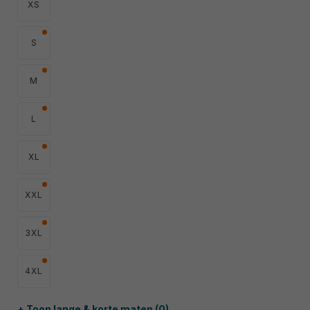
XS
S
M
L
XL
XXL
3XL
4XL
+ Toon lange & korte maten (0)