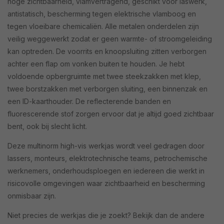
hoge zichtbaarheid, vlamvertragend, geschikt voor laswerk,
antistatisch, bescherming tegen elektrische vlamboog en
tegen vloeibare chemicaliën. Alle metalen onderdelen zijn
veilig weggewerkt zodat er geen warmte- of stroomgeleiding
kan optreden. De voorrits en knoopsluiting zitten verborgen
achter een flap om vonken buiten te houden. Je hebt
voldoende opbergruimte met twee steekzakken met klep,
twee borstzakken met verborgen sluiting, een binnenzak en
een ID-kaarthouder. De reflecterende banden en
fluorescerende stof zorgen ervoor dat je altijd goed zichtbaar
bent, ook bij slecht licht.
Deze multinorm high-vis werkjas wordt veel gedragen door
lassers, monteurs, elektrotechnische teams, petrochemische
werknemers, onderhoudsploegen en iedereen die werkt in
risicovolle omgevingen waar zichtbaarheid en bescherming
onmisbaar zijn.
Niet precies de werkjas die je zoekt? Bekijk dan de andere