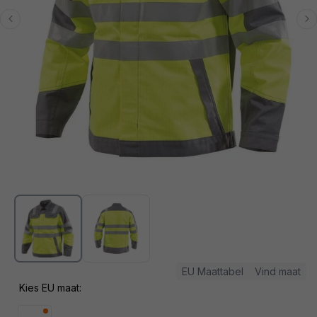
Media
1
openen
in
modaal
EU Maattabel
Vind maat
Kies EU maat: