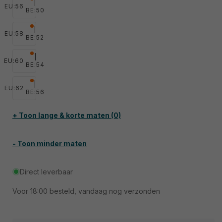
|
EU:
56
BE:50
|
EU:
58
BE:52
|
EU:
60
BE:54
|
EU:
62
BE:56
+ Toon lange & korte maten (0)
- Toon minder maten
Direct leverbaar
Voor
18:00
besteld, vandaag nog verzonden