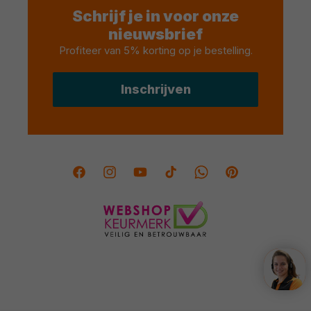
Schrijf je in voor onze
nieuwsbrief
Profiteer van 5% korting op je bestelling
.
Inschrijven
Facebook
Instagram
YouTube
TikTok
Twitter
Pinterest