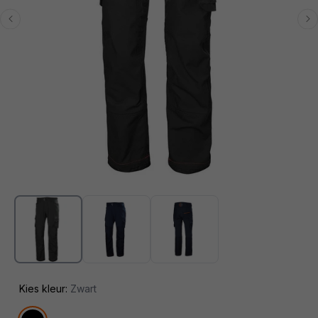
Media
1
openen
in
modaal
Kies kleur:
Zwart