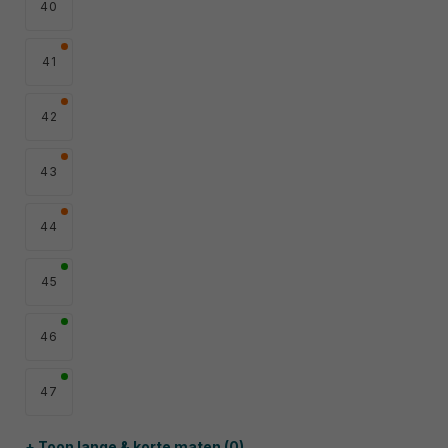
40
41
42
43
44
45
46
47
+ Toon lange & korte maten (0)