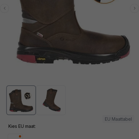
Media
1
openen
in
modaal
EU Maattabel
Kies EU maat: