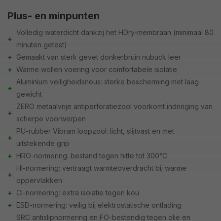
Plus- en minpunten
Volledig waterdicht dankzij het HDry-membraan (minimaal 80
+
minuten getest)
+
Gemaakt van sterk gevet donkerbruin nubuck leer
+
Warme wollen voering voor comfortabele isolatie
Aluminium veiligheidsneus: sterke bescherming met laag
+
gewicht
ZERO metaalvrije antiperforatiezool voorkomt indringing van
+
scherpe voorwerpen
PU-rubber Vibram loopzool: licht, slijtvast en met
+
uitstekende grip
+
HRO-normering: bestand tegen hitte tot 300°C
HI-normering: vertraagt warmteoverdracht bij warme
+
oppervlakken
+
CI-normering: extra isolatie tegen kou
+
ESD-normering: veilig bij elektrostatische ontlading
SRC antislipnormering en FO-bestendig tegen olie en