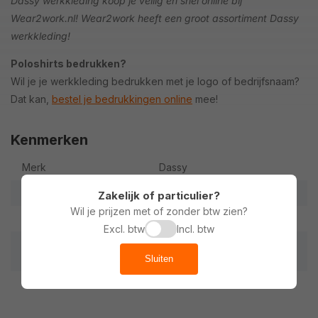
Dassy werkkleding koop je veilig en snel online bij
Wear2work.nl! Wear2work heeft een groot assortiment Dassy
werkkleding!
Poloshirts bedrukken?
Wil je je werkkleding bedrukken met je logo of bedrijfsnaam?
Dat kan,
bestel je bedrukkingen online
mee!
Kenmerken
Merk
Dassy
Materiaal
100% Polyester
Zakelijk of particulier?
Wil je prijzen met of zonder btw zien?
Kwaliteit
215 g/m2
Excl. btw
Incl. btw
Extra
Antibacteriële werking | Bes
chermt tegen UV-straling
Sluiten