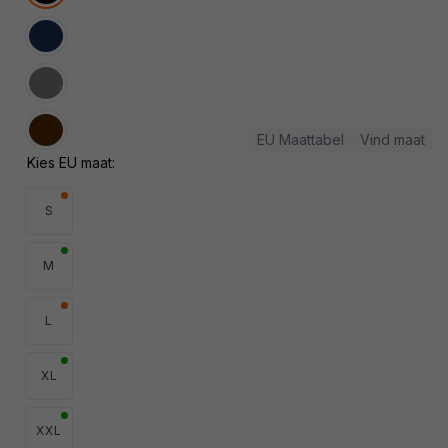
uitverkocht
of
niet
Variant
beschikbaar
uitverkocht
of
niet
Variant
beschikbaar
uitverkocht
of
niet
Variant
EU Maattabel
Vind maat
beschikbaar
uitverkocht
Kies EU maat:
of
niet
beschikbaar
S
M
L
XL
XXL