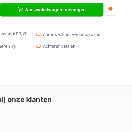
Aan winkelwagen toevoegen
ntal
rhogen
or
g vanaf
€119,79
Anders € 5,95 verzendkosten
rall
neren
Achteraf betalen
euren
ing
kknoopsluiting
bij onze klanten