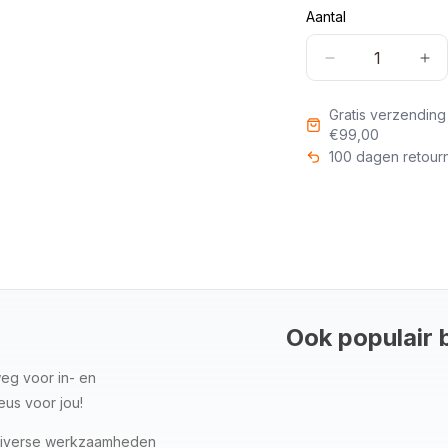
Aantal
Aantal
Aa
verlagen
ve
voor
vo
Gratis verzendin
Overall
Ove
€99,00
2
2
100 dagen retour
kleuren
kl
drukknoopsluit
dru
Ook populair 
eg voor in- en
eus voor jou!
r diverse werkzaamheden