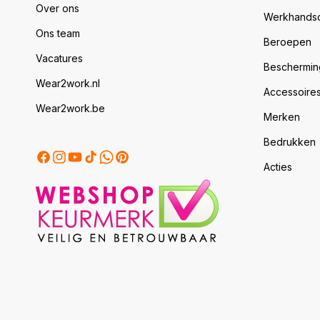
Over ons
Werkhands
Ons team
Beroepen
Vacatures
Beschermin
Wear2work.nl
Accessoire
Wear2work.be
Merken
Bedrukken
Facebook
Instagram
YouTube
TikTok
Twitter
Pinterest
Acties