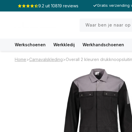
Meteen
Gratis verzending 
9.2 uit 10819 reviews
naar de
content
Waar ben je naar op
Werkschoenen
Werkkledij
Werkhandschoenen
Home
>
Carnavalskleding
>
Overall 2 kleuren drukknoopsluiti
Ga direct naar
productinformatie