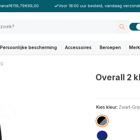
vanaf
€119,79
€99,00
Voor 18:00 uur besteld, vandaag verzond
 zoek?
Persoonlijke bescherming
Accessoires
Beroepen
Mer
ng
Overall 2 
Kies kleur:
Zwart-Grij
Variant
uitverkocht
of
niet
Variant