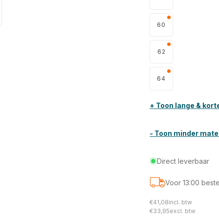
60
62
64
+ Toon lange & kort
- Toon minder mat
Direct leverbaar
Voor
13:00
beste
€41,08
incl. btw
Normale
€33,95
excl. btw
prijs