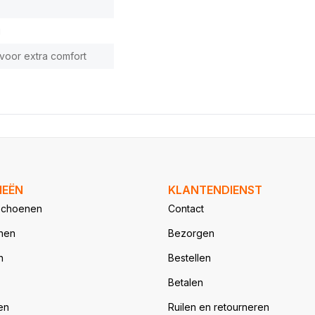
g
 voor extra comfort
IEËN
KLANTENDIENST
schoenen
Contact
nen
Bezorgen
n
Bestellen
Betalen
en
Ruilen en retourneren