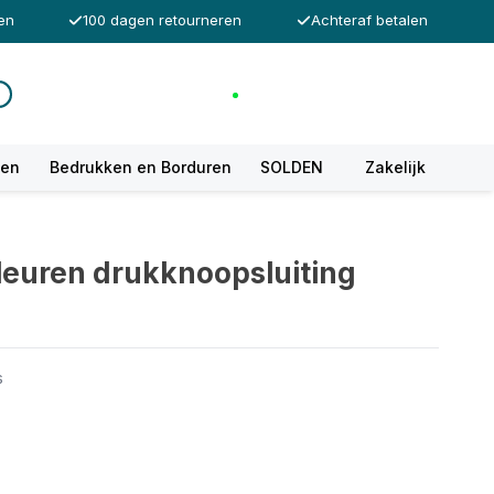
en
100 dagen retourneren
Achteraf betalen
Inloggen
Winkelwagen
Klantendienst
Incl. btw
ken
Bedrukken en Borduren
SOLDEN
Zakelijk
kleuren drukknoopsluiting
s