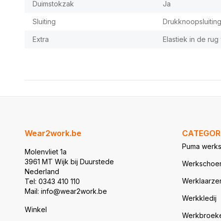
Duimstokzak
Ja
Sluiting
Drukknoopsluitin
Extra
Elastiek in de rug
Wear2work.be
CATEGOR
Puma werk
Molenvliet 1a
3961 MT Wijk bij Duurstede
Werkschoe
Nederland
Werklaarze
Tel: 0343 410 110
Mail: info@wear2work.be
Werkkledij
Winkel
Werkbroek