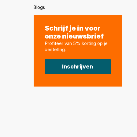
Blogs
Schrijf je in voor
onze nieuwsbrief
Profiteer van 5% korting op je
bestelling
.
Inschrijven