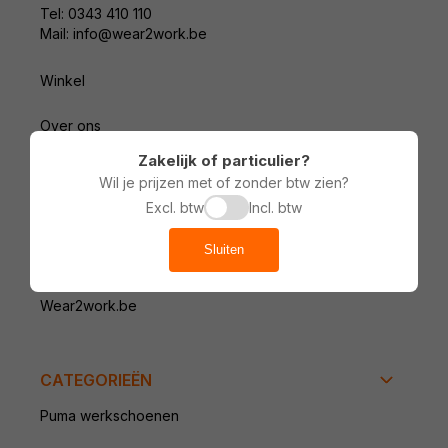
Tel: 0343 410 110
Mail: info@wear2work.be
Winkel
Over ons
Zakelijk of particulier?
Ons team
Wil je prijzen met of zonder btw zien?
Excl. btw
Incl. btw
Vacatures
Sluiten
Wear2work.nl
Wear2work.be
CATEGORIEËN
Puma werkschoenen