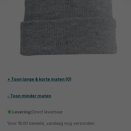
Media
1
openen
in
+ Toon lange & korte maten (0)
modaal
- Toon minder maten
Levering:
Direct leverbaar
Voor
18:00
besteld, vandaag nog verzonden