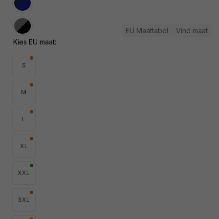
niet
Variant
beschikbaar
uitverkocht
of
niet
Variant
EU Maattabel
Vind maat
beschikbaar
uitverkocht
Kies EU maat:
of
niet
beschikbaar
S
M
L
XL
XXL
3XL