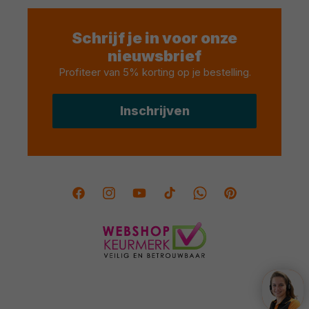
Schrijf je in voor onze
nieuwsbrief
Profiteer van 5% korting op je bestelling
.
Inschrijven
Facebook
Instagram
YouTube
TikTok
Twitter
Pinterest