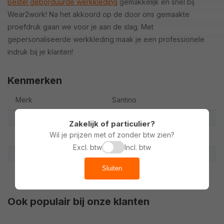
Bestel geborduurde werkkleding
gemakkelijk en snel bij
Wear2work! Na het akkoord op de door ons gemaakte
proefdruk gaan we voor je aan de slag. Met
gepersonaliseerde werkkleding maak je een professionele
indruk bij je klanten!
Kenmerken
Merk
Santino
Materiaal
100% Polyester
Zakelijk of particulier?
Wil je prijzen met of zonder btw zien?
Kwaliteit
280 g/m2
Excl. btw
Incl. btw
Extra
Met anti-pilling behandeling
Sluiten
Ook populair bij onze klanten