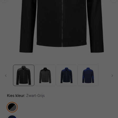
Media
1
openen
in
modaal
Kies kleur:
Zwart-Grijs
Variant
uitverkocht
of