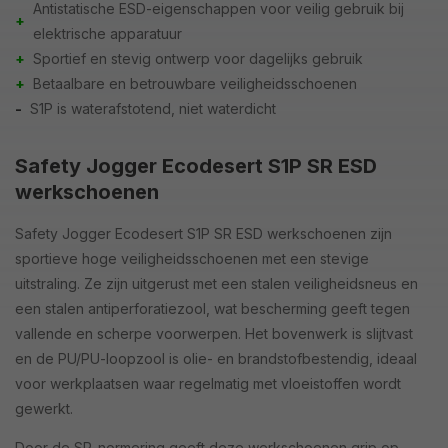
Antistatische ESD-eigenschappen voor veilig gebruik bij
+
elektrische apparatuur
+
Sportief en stevig ontwerp voor dagelijks gebruik
+
Betaalbare en betrouwbare veiligheidsschoenen
-
S1P is waterafstotend, niet waterdicht
Safety Jogger Ecodesert S1P SR ESD
werkschoenen
Safety Jogger Ecodesert S1P SR ESD werkschoenen zijn
sportieve hoge veiligheidsschoenen met een stevige
uitstraling. Ze zijn uitgerust met een stalen veiligheidsneus en
een stalen antiperforatiezool, wat bescherming geeft tegen
vallende en scherpe voorwerpen. Het bovenwerk is slijtvast
en de PU/PU-loopzool is olie- en brandstofbestendig, ideaal
voor werkplaatsen waar regelmatig met vloeistoffen wordt
gewerkt.
Door de SR-normering geeft deze werkschoenen grip op