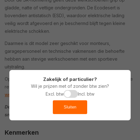
gladde, natte of vettige ondergronden. De Ecodesert is
bovendien antistatisch (ESD), waardoor elektrische lading
veilig wordt afgevoerd en je beschermd blijft tegen kleine
elektrische schokken.
Daarmee is dit model zeer geschikt voor monteurs,
garagepersoneel en technische vakmensen die behoefte
hebben aan stevige werkschoenen met een sportieve
uitstraling.
Zakelijk of particulier?
Op zoek naar een ander model van Safety Jogger? Bekijk de
Wil je prijzen met of zonder btw zien?
rest van de
collectie
of ontdek
onze complete lijn
Excl. btw
Incl. btw
werkschoenen
online.
De Safety Jogger Ecodesert S1P SR ESD werkschoenen zijn
Sluiten
snel leverbaar. Vandaag besteld, morgen in huis.
Kenmerken