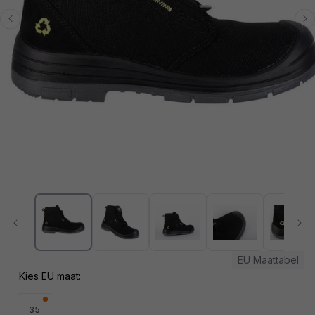
Media
1
openen
in
modaal
EU Maattabel
Kies EU maat:
35