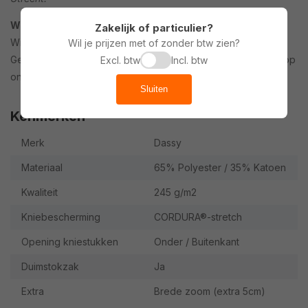
Werkkledij bedrukken?
Zakelijk of particulier?
Wil je je overall laten bedrukken met logo of bedrijfsnaam?
Wil je prijzen met of zonder btw zien?
Geen probleem, bedrukkingen bestel je gemakkelijk online op
Excl. btw
Incl. btw
onze
werkkleding bedrukken pagina
.
Sluiten
Kenmerken
Merk
Dassy
Materiaal
65% Polyester / 35% Katoen
Kwaliteit
245 g/m2
Kniebescherming
CORDURA®-stretch
Opening kniestukken
Onder / Buitenkant
Duimstokzak
Ja
Extra
Brede zoom (extra 5cm)