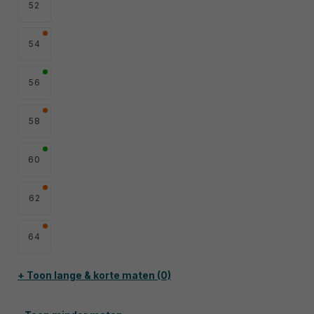
52
54
56
58
60
62
64
+ Toon lange & korte maten (0)