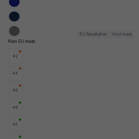
niet
Variant
beschikbaar
uitverkocht
of
niet
Variant
beschikbaar
uitverkocht
of
niet
Variant
EU Maattabel
Vind maat
beschikbaar
uitverkocht
Kies EU maat:
of
niet
beschikbaar
42
44
46
48
50