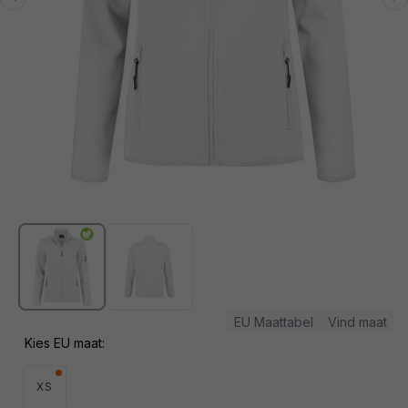
Media
1
openen
in
modaal
EU Maattabel
Vind maat
Kies EU maat:
XS