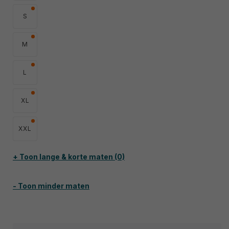
S
M
L
XL
XXL
+ Toon lange & korte maten (0)
- Toon minder maten