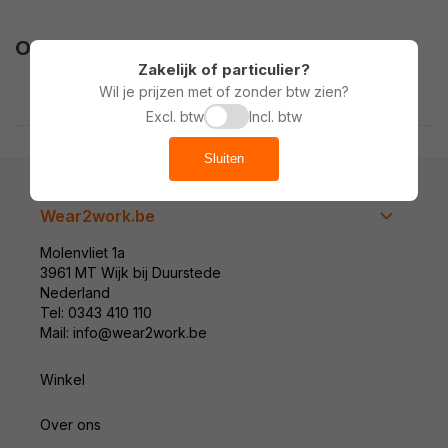
Ook populair bij onze klanten
Zakelijk of particulier?
Wil je prijzen met of zonder btw zien?
Excl. btw
Incl. btw
Sluiten
Wear2work.be
Molenvliet 1a
3961 MT Wijk bij Duurstede
Nederland
Tel: 0343 410 110
Mail: info@wear2work.be
Winkel
Over ons