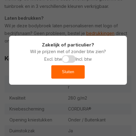
tuinbroek en in 3 verschillende kleuren verkrijgbaar.
Laten bedrukken?
Wil je deze bodybroek laten personaliseren met logo of
bedrijfsnaam? Geen probleem, bestel je
bedrukkingen
direct
online mee!
Zakelijk of particulier?
Wil je prijzen met of zonder btw zien?
Kenmerken
Excl. btw
Incl. btw
Merk
Huismerk
Sluiten
Materiaal
60% Katoen / 40% Polyeste
r
Kwaliteit
280 g/m2
Kniebescherming
CORDURA®
Opening kniestukken
Onder / Buitenkant
Duimstokzak
Ja